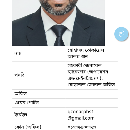
মোহাম্মদ তোফায়েল
নাম
আলম খান
সহকারী জেনারেল
ম্যানেজার (অপারেশন
পদবি
এন্ড মেইনট্যানেন্স),
ঘোড়াশাল জোনাল অফিস
অফিস
ওয়েব পোর্টল
gzonarpbs1
ইমেইল
@gmail.com
ফোন (অফিস)
০১৭৬৯৪০০৬৫৭