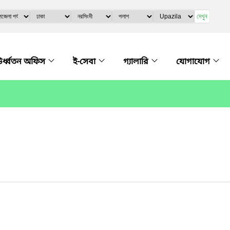
দেখুন
র্ধ্বতন অফিস
ই-সেবা
গ্যালারি
যোগাযোগ