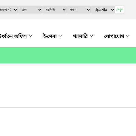
দেখুন
র্ধ্বতন অফিস
ই-সেবা
গ্যালারি
যোগাযোগ