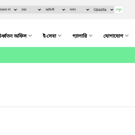
দেখুন
র্ধ্বতন অফিস
ই-সেবা
গ্যালারি
যোগাযোগ